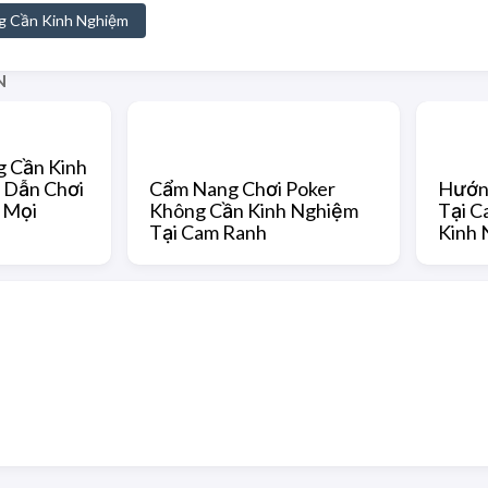
g Cần Kinh Nghiệm
N
 Cần Kinh
 Dẫn Chơi
Cẩm Nang Chơi Poker
Hướng
 Mọi
Không Cần Kinh Nghiệm
Tại C
Tại Cam Ranh
Kinh