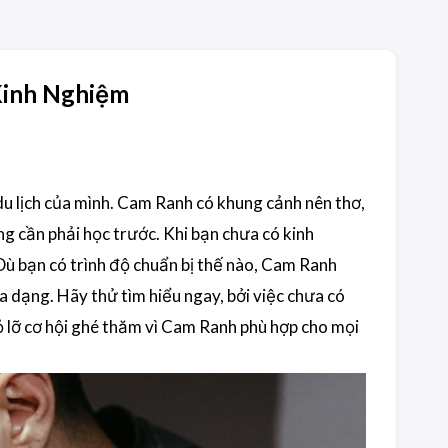
Kinh Nghiệm
u lịch của mình. Cam Ranh có khung cảnh nên thơ,
g cần phải học trước. Khi bạn chưa có kinh
Dù bạn có trình độ chuẩn bị thế nào, Cam Ranh
 dạng. Hãy thử tìm hiểu ngay, bởi việc chưa có
bỏ lỡ cơ hội ghé thăm vì Cam Ranh phù hợp cho mọi